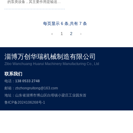
的泵类设备，其主要作用是输送液
体、气体或混合物体。中开泵具有
结构简单、易于维护、运行稳定等
优点，在化工、石油、食品、制药
每页显示 6 条,共有 7 条
等领域都有着重要的作用。
‹
1
2
›
淄博万创华瑞机械制造有限公司
Zibo Wanchuang Huarui Machinery Manufacturing Co., Ltd
联系我们
电话：
138 0533 2748
邮箱：zbzhongruitong@163.com
地址：山东省淄博市博山区白塔镇小梁庄工业园东首
鲁ICP备2024106268号-1